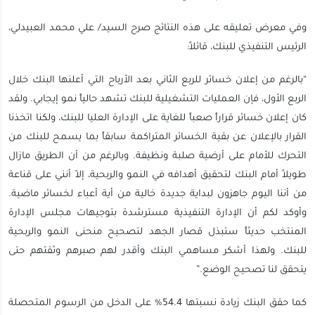
وفي معرض تعليقه على هذه النتائج صرح السيد/ علي محمد العبيدلي،
الرئيس التنفيذي للبنك، قائلاً:
“بالرغم من إعلان خسائر للربع الثاني بعد الأرباح التي أعلنها البنك خلال
الربع الأول، فإن العمليات التشغيلية للبنك تشهد حالياً نمو إيجابي. ولقد
كان إعلان خسائر قراراً صعباً للغاية على الإدارة العليا للبنك، ولكنا اتخذنا
القرار بالإعلان عن بقية الخسائر المتراكمة سابقاً بما يسمح للبنك من
التحرك للأمام على أرضية صلبة ونظيفة. وبالرغم من أن الطريق مازال
طويلاً أمام البنك لتحقيق أهدافه في النمو والربحية، إلاّ أنني على قناعة
من أننا اليوم جاهزون لبداية جديدة خالية من أية أعباء لخسائر ماضية.
وأوكد لكم أن الإدارة التنفيذية مسترشدة بتوجيهات مجلس الإدارة
المنتخب حديثاً ستبذل قصار الجهد لتصحيح منحنى النمو والربحية
للبنك. ولهذا أشكر مساهمي البنك وأقدر لهم صبرهم وثقتهم حتى
يتحقق لنا تصحيح الوضع.”
كما حقق البنك زيادة نسبتها 54.4% على الدخل من الرسوم المتحصلة