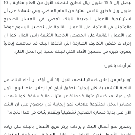
ليصل إلى 15.5 مليون ريال قطري للنصف الأول من العام مقارنة بـ 10
مليون ريال قطري لنفس الفترة من العام الماضي. وهي شهادة على أن
استراتيجية الأعمال الجديدة للبنك تمضي في المسار الصحيح
والمتمثل في الاعتماد على الأعمال القائمة على تحصيل الرسوم عوضاً
عن الأعمال القائمة على الحصص الخاصة الكثيفة رأس المال. كما أن
إجراءات خفض التكاليف الصارمة التي اتخذها البنك قد ساهمت إيجابياً
بصورة كبيرة في تحسين الأداء الكلي للبنك نسبة إلى الدخل الكلي.
ثم أردف بالقول:
“وبالرغم من إعلان خسائر للنصف الأول، إلاّ أنني أؤكد أن أداء البنك، من
الناحية التشغيلية، كان إيجابياً بتحقيق أرباح تم الإعلان عنها للربع الأول
لأول مرة بعد خسائر متوالية معلنة عن فترات مالية سابقة. كما شهدت
مصادر الدخل المتنوعة علامات نمو إيجابية تدل بوضوح على أن البنك
الآن على بداية مساره الصحيح تشغيلياً ويتقدم بثبات في هذا الاتجاه.”
ولتعزيز نمو أعمال البنك وإيراداته، يركز فريق الأعمال بالبنك على زيادة