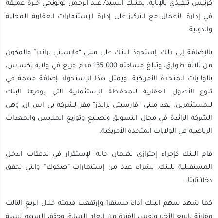
كرئيس تنفيذي بالإنابة. يمتلك السيد/ عبد الرحمن توتونجي خبرة عميقة
في إدارة الأعمال مع التركيز على إدارة الإستثمارات العقارية المحلية
والدولية.
بالإضافة إلى ذلك، إستحوذ البنك على مبنى “فارسيتي براندز” والمكون
من ثلاثة طوابق، وتبلغ مساحته 135.000 قدم مربع في ولاية تكساس،
بالولايات المتحدة الأمريكية. ويمثل هذا الإستحواذ إضافة مهمة في
تنوع الأصول العقارية للمحفظة الإستثمارية التي يوفرها البنك
للمستثمرين. يعد مبنى “فارسيتي براندز” مقر لشركة بي اس ان، وهي
الشركة الرائدة في مجال التسويق وتصنيع وتوزيع الملابس والمعدات
الرياضية في الولايات المتحدة الأمريكية.
قام البنك كإجراء إحترازي لضمان حالة الإستقرار في تدفقات الدخل
المستقبلية للبنك، بشراء عدد من إستثمارات ”صكوك“ والتي تحقق
دخلاً ثابتاً.
كما شهد سهم البنك أداءً مستقراً وإرتفعت قيمته خلال الربع الثالث
مقارنة بالربع الأخير ونفس الفترة من العام السابق وحقق السهم نسبة