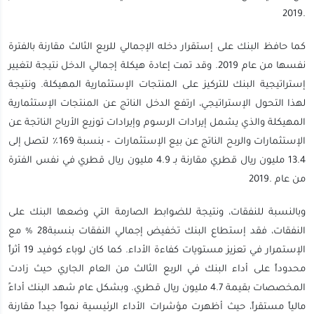
.2019
كما حافظ البنك على إستقرار دخله الإجمالي للربع الثالث مقارنة بالفترة
نفسها من عام 2019. وقد تمت إعادة هيكلة إجمالي الدخل نتيجة لتغيير
إستراتيجية البنك للتركيز على المنتجات الإستثمارية المهيكلة. ونتيجة
لهذا التحول الإستراتيجي، ارتفع الدخل الناتج عن المنتجات الإستثمارية
المهيكلة والذي يشمل إيرادات الرسوم وإيرادات توزيع الأرباح الناتجة عن
الإستثمارات والربح الناتج عن بيع الإستثمارات – بنسبة 169٪ لتصل إلى
13.4 مليون ريال قطري مقارنة بـ 4.9 مليون ريال قطري في نفس الفترة
من عام .2019
وبالنسبة للنفقات، ونتيجة للضوابط الصارمة التي وضعها البنك على
النفقات، فقد إستطاع البنك تخفيض إجمالي النفقات بنسبة28 % مع
الإستمرار في تعزيز مستويات كفاءة الأداء. كما كان لوباء كوفيد 19 أثراً
محدوداً على أداء البنك في الربع الثالث من العام الجاري حيث زادت
المخصصات بقيمة 4.7 ​​مليون ريال قطري. وبشكل عام شهد البنك أداءً
مالياً مستقراً، حيث أظهرت مؤشرات الأداء الرئيسية نمواً جيداً مقارنة