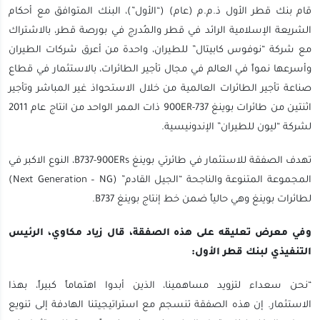
قام بنك قطر الأول ذ.م.م (عام) (“الأول”)، البنك المتوافق مع أحكام
الشريعة الإسلامية الرائد في قطر والمُدرج في بورصة قطر، بالاشتراك
مع شركة “نوفوس كابيتال” للطيران، واحدة من أعرق شركات الطيران
وأسرعها نمواً في العالم في مجال تأجير الطائرات، بالاستثمار في قطاع
صناعة تأجير الطائرات العالمية من خلال الاستحواذ غير المباشر وتأجير
اثنتين من طائرات بوينغ 737-900ER ذات الممر الواحد من انتاج عام 2011
لشركة “ليون للطيران” الإندونيسية.
تهدف الصفقة للاستثمار في طائرتي بوينغ B737-900ERs، النوع الاكبر في
المجموعة المتنوعة والناجحة “الجيل القادم” (Next Generation – NG)
لطائرات بوينغ وهي حالياً ضمن خط إنتاج بوينغ B737.
وفي معرض تعليقه على هذه الصفقة، قال زياد مكاوي، الرئيس
التنفيذي لبنك قطر الأول:
“نحن سعداء لتزويد مساهمينا، الذين أبدوا اهتماماً كبيراً، بهذا
الاستثمار. إن هذه الصفقة تنسجم مع استراتيجيتنا الهادفة إلى تنويع