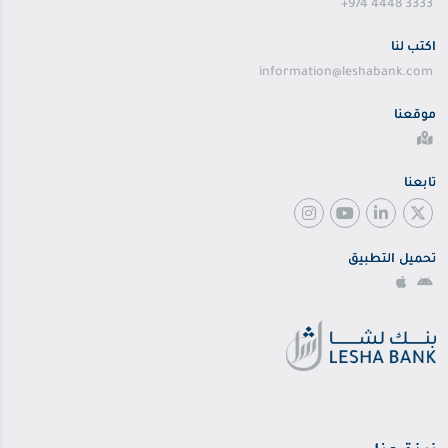
+974 4448 3333
اكتب لنا
information@leshabank.com
موقعنا
تابعنا
تحميل التطبيق