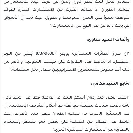
مصادر الدخل لبنك قطر الاول. ونحن نرى فرصاً جيدة للاستثمار في
صناعة الطيران اذ لطالما اعتُبرت من الاستثمارات المدرّة لعوائد
متوقعة نسبياً على المدى المتوسط والطويل، حيث نجد أن الأسواق
في بحث دائم عن هذا النوع من الاستثمارات.”
وأضاف السيد مكاوي:
“إن طراز الطائرات المستأجرة بوينغ B737-900ER يُعتبر من النوع
المفضل، اذ تحافظ هذه الطائرات على قيمتها السوقية، والأهم من
ذلك أنها ستوفر للمستثمرين الاستراتيجيين مصادر دخل مستدامة.”
وتابع السيد مكاوي:
“انصب تركيزنا منذ إدراج أسهم البنك في بورصة قطر على توليد دخل
ثابت وتوفير منتجات مهيكلة متوافقة مع أحكام الشريعة الإسلامية. إن
هذا الاستثمار الجذاب في صناعة الطيران يحقق هذه الأهداف، حيث
حافظ هذا القطاع من الصناعة على معدل نمو مستقر ومستدام
بالمقارنة مع الاستثمارات المباشرة الأخرى.”