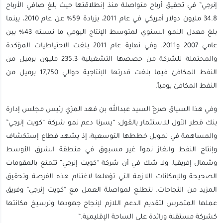
إنرجي” في تحقيق أرباح متواصلة منذ إنطلاقتها حيث بلغ صافي الأرباح
34.8 مليون دولار أمريكي في عام 2011، بزيادة 59% عن عام 2010، بينما
بلغ معدل النمو السنوي لمتوسط الإنتاج اليومي ما نسبته 43% بين
عامي 2007 و2011. وفي نهاية عام 2011 بلغت الاحتياطيات المؤكدة
والمحتملة للشركة من حصصها التشغيلية 235.3 مليون برميل من
النفط المكافئ فيما بلغت قدرتها الإنتاجية حوالي 17,750 برميل من
النفط المكافئ يومياً.
وفي هذا السياق صرحّ السيد عبدالله بن فهد المرّي رئيس مجلس إدارة
بنك قطر الأول للاستثمار بالقول: “يسرنا دعم نمو شركة “كويت إنرجي”
والمساهمة في تمويل خططها التوسعية، إذ يشهد قطاع إستكشاف
وإنتاج النفط والغاز نمواً غير مسبوق في منطقة الشرق الأوسط
وشمال إفريقيا، ولا شك في أن شركة “كويت إنرجي” تتمتع بالمقومات
الصحيحة والإمكانات اللازمة التي تؤهلها لاغتنام هذه الفرصة وتحقيق
المزيد من النجاحات. نتطلع لمواصلة العمل مع “كويت إنرجي” وفريق
عملها المتمرس لتقديم الدعم اللازم لإنجاح جهودها وترسيخ مكانتها
كشركة مستقلة ورائدة على الساحة الإقليمية.”