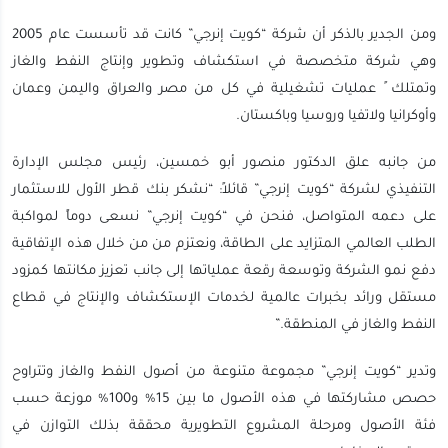
ومن الجدير بالذكر أن شركة “كويت إنرجي” كانت قد تأسست عام 2005
وهي شركة متخصصة في استكشاف وتطوير وإنتاج النفط والغاز
وتمتلك ً عمليات تشغيلية في كل من مصر والعراق واليمن وعمان
وأوكرانيا ولاتفيا وروسيا وباكستان.
من جانبه علق الدكتور منصور أبو خمسين، رئيس مجلس الإدارة
التنفيذي لشركة “كويت إنرجي” قائلاً: “نشكر بنك قطر الأول للاستثمار
على دعمه المتواصل، فنحن في “كويت إنرجي” نسعى دوماً لمواكبة
الطلب العالمي المتزايد على الطاقة، ونعتزم من من خلال هذه الإتفاقية
دفع نمو الشركة وتوسعة رقعة عملياتها إلى جانب تعزيز مكانتها كمزود
مستقل ورائد بخبرات عالمية لخدمات الإستكشاف والإنتاج في قطاع
النفط والغاز في المنطقة.”
وتدير “كويت إنرجي” مجموعة متنوعة من أصول النفط والغاز وتتراوح
حصص مشاركتها في هذه الأصول ما بين 15% و100% موزعة حسب
فئة الأصول ومرحلة المشروع التطويرية محققة بذلك التوازن في