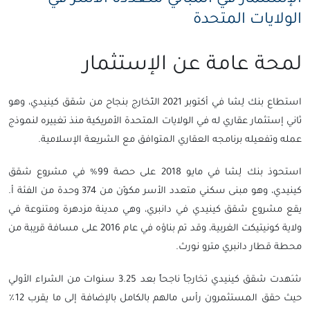
الإستثمار في المباني متعددة الأسر في
الولايات المتحدة
لمحة عامة عن الإستثمار
استطاع بنك لِشا في أكتوبر 2021 التّخارج بنجاح من شقق كينيدي، وهو
ثاني إستثمار عقاري له في الولايات المتحدة الأمريكية منذ تغييره لنموذج
عمله وتفعيله برنامجه العقاري المتوافق مع الشريعة الإسلامية.
استحوذ بنك لِشا في مايو 2018 على حصة 99% في مشروع شقق
كينيدي، وهو مبنى سكني متعدد الأسر مكوّن من 374 وحدة من الفئة أ.
يقع مشروع شقق كينيدي في دانبري، وهي مدينة مزدهرة ومتنوعة في
ولاية كونيتيكت الغربية، وقد تم بناؤه في عام 2016 على مسافة قريبة من
محطة قطار دانبري مترو نورث.
شَهدت شقق كينيدي تخارجاً ناجحاً بعد 3.25 سنوات من الشراء الأولي
حيث حقق المستثمرون رأس مالهم بالكامل بالإضافة إلى ما يقرب 12٪