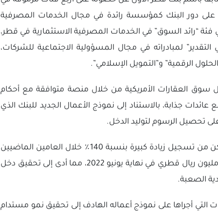
سابقاً باسم بنك قطر الأول عن حصوله على أربع فئات مرموقة في
د على دور البنك كمؤسسة رائدة في مجال الخدمات المصرفية
ي فئة “رائد السوق” في الخدمات المصرفية الاستثمارية في قطر،
 التقدير” لمبادراته في مجال المسؤولية الاجتماعية للشركات،
“الحلول الرقمية” و”التمويل الإسلامي”.
ل سوق العقارات الأمريكية من خلال منصة متوافقة مع أحكام
عائدات جذابة، بالاستناد إلى نموذج الأعمال الجديد للبنك الذي
لى تحصيل الرسوم لتوليد الدخل.
استطاع بنك لِشا أن يحافظ على مرونته بحيث تمكن من تسجيل زيادة كبيرة بنسبة 140٪ خلال العامين الماضيين
في الأصول المُدارة (العقارات) التي بلغت 3.890.6 مليون ريال قطري في نهاية يونيو 2022، مما أدى إلى تحقيق دخل
ية الصعبة.
ات التي أجراها على نموذج أعماله الهادف إلى تحقيق نمو مستدام