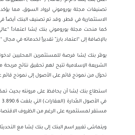
أعلن بنك لِشا ذ.م.م. (عامة) (” البنك”) المعروف 
تصنيفات مجلة يوروموني لرواد السوق، مما يؤك
الاستثمارية في قطر. وقد تم تصنيف البنك أيضاً ف
كما منحت مجلة يوروموني بنك لِشا اعتماداً “عالي
بالإضافة إلى “اعتماد بارز” تقديراً لخدماته في مجال 
يوفّر بنك لِشا فرصة للمستثمرين المحليين لدخو
الشريعة الإسلامية تتيح لهم تحقيق نتائج مربحة مع 
تحوّل من نموذج قائم على الأصول إلى نموذج قائم ع
مستقر لمستثمريه على الرغم من الظروف الاقتصاد
ويتماشى تغيير اسم البنك إلى بنك لِشا مع التحديث