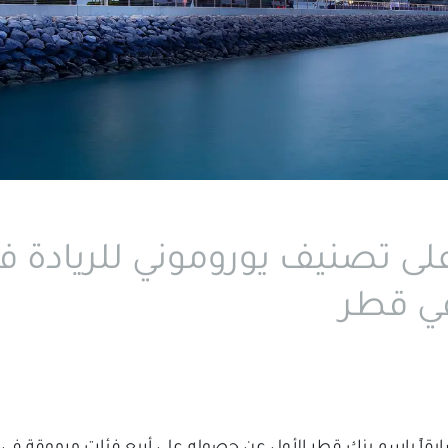
ى تصنيف يوروموني للريادة 
في قطر