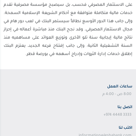
على الاستثمار المصرفي فحسب، بل سيصبح مؤسسة مصرفية تقدم
خدمات مالية متكاملة متوافقة مع أحكام الشريعة الإسلامية السمحة.
وإلى جانب هذا الدور الأوسع نطاقاً سيستمر البنك في لعب دور هام في
مجال الاستثمار المصرفي. وقد نجح البنك منذ مباشرة أعماله في إحراز
نتائج مالية إيجابية سنة تلو الأخرى وتوزيع العوائد على مساهميه منذ
السنة التشغيلية الثانية. وإلى جانب إفتتاح فرعه الجديد، يعتزم البنك
إطلاق خدمات إدارة الثروات وإدراج أسهمه في بورصة قطر.
ساعات العمل
8:00 ص - 4:00 م
اتصل بنا
+974 4448 3333
اكتب لنا
information@leshabank.com