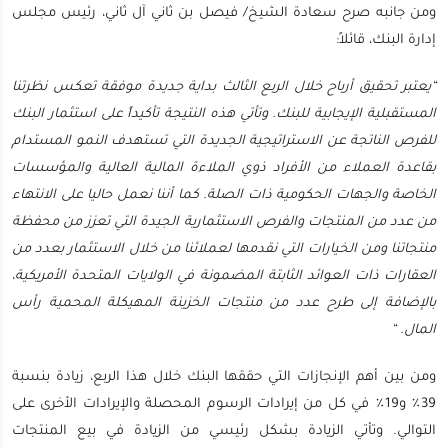
ومن جانبه صرح سعادة الشيخ/ فيصل بن ثاني آل ثاني، رئيس مجلس
إدارة البنك، قائلاً:
“يعتبر تحقيق أرباح خلال الربع الثالث بداية جديدة موفقة تعكس نظرتنا
المستقبلية الإيجابية للبنك. وتأتي هذه النتيجة تأكيداً على استثمار البنك
للفرص الناتجة عن الاستراتيجية الجديدة التي تستهدف النمو المستدام
بقاعدة العملاء من الأفراد ذوي الملاءة المالية العالية والمؤسسات
الخاصة والجهات الحكومية ذات الصلة. كما أننا نعمل حاليا على الانتهاء
من عدد من المنتجات والفرص الاستثمارية الجيدة التي تعزز من محفظة
منتجاتنا ومن الخيارات التي نقدمها لعملائنا من خلال الاستثمار بعدد من
العقارات ذات العوائد الثابتة المضمونة في الولايات المتحدة الأمريكية،
بالإضافة إلى طرح عدد من منتجات الخزينة المهيكلة المحمية رأس
المال. “
ومن بين أهم الإنجازات التي حققها البنك خلال هذا الربع، زيادة بنسبة
39٪ و19٪ في كل من إيرادات الرسوم المحصلة والإيرادات الأخرى على
التوالي. وتأتي الزيادة بشكل رئيسي من الزيادة في بيع المنتجات