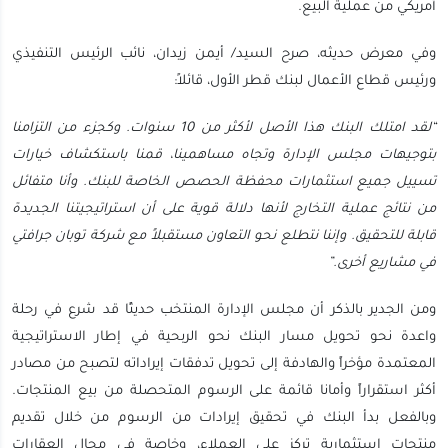
أمريكي من عملية البيع.
وفي معرض حديثه، صرح السيد/ أيمن زيدان، نائب الرئيس التنفيذي
ورئيس قطاع الأعمال لبنك قطر الأول، قائلاً:
“لقد امتلك البنك هذا الأصل لأكثر من 10 سنوات. وكجزء من التزامنا
بتوجيهات مجلس الإدارة وتجاه مساهمينا، قمنا باستكشاف خيارات
تسييل جميع استثمارات محفظة الحصص الخاصة للبنك. وأنا متفائل
من نتائج عملية التخارج لأنها دلالة قوية على أن استراتيجيتنا الجديدة
قابلة للتحقيق. وإننا نتطلع نحو التعاون مستقبلاً مع شركة توبان جرافتي
في مشاريع أخرى.”
ومن الجدير بالذكر أن مجلس الإدارة المنتخب حديثًا قد شرع في رحلة
واعدة نحو تحويل مسار البنك نحو الربحية في إطار الاستراتيجية
المعتمدة مؤخراً والهادفة إلى تحويل تدفقات إيراداته لتصبح من مصادر
أكثر استقراراً وأمانا قائمة على الرسوم المتحصلة من بيع المنتجات.
وبالفعل بدأ البنك في تحقيق إيرادات من الرسوم من خلال تقديم
منتجات استثمارية تركز على العملاء، وخاصة في مجال العقارات