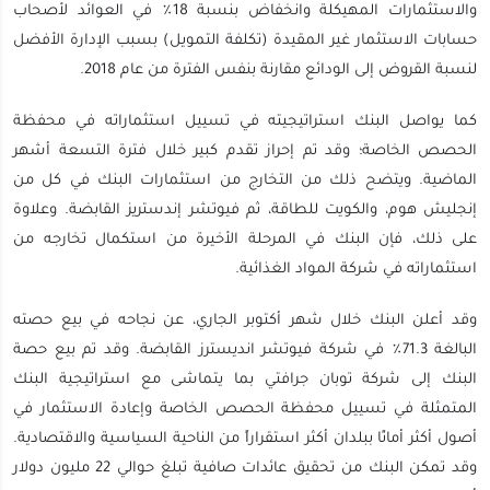
والاستثمارات المهيكلة وانخفاض بنسبة 18٪ في العوائد لأصحاب
حسابات الاستثمار غير المقيدة (تكلفة التمويل) بسبب الإدارة الأفضل
لنسبة القروض إلى الودائع مقارنة بنفس الفترة من عام 2018.
كما يواصل البنك استراتيجيته في تسييل استثماراته في محفظة
الحصص الخاصة؛ وقد تم إحراز تقدم كبير خلال فترة التسعة أشهر
الماضية. ويتضح ذلك من التخارج من استثمارات البنك في كل من
إنجليش هوم، والكويت للطاقة، ثم فيوتشر إندستريز القابضة. وعلاوة
على ذلك، فإن البنك في المرحلة الأخيرة من استكمال تخارجه من
استثماراته في شركة المواد الغذائية.
وقد أعلن البنك خلال شهر أكتوبر الجاري، عن نجاحه في بيع حصته
البالغة 71.3٪ في شركة فيوتشر انديسترز القابضة. وقد تم بيع حصة
البنك إلى شركة توبان جرافتي بما يتماشى مع استراتيجية البنك
المتمثلة في تسييل محفظة الحصص الخاصة وإعادة الاستثمار في
أصول أكثر أمانًا ببلدان أكثر استقراراً من الناحية السياسية والاقتصادية.
وقد تمكن البنك من تحقيق عائدات صافية تبلغ حوالي 22 مليون دولار