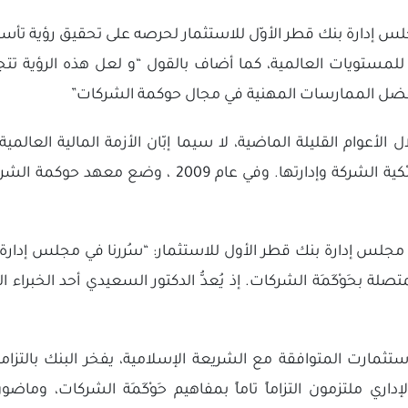
بمجلس إدارة بنك قطر الأوّل للاستثمار لحرصه على تحقيق رؤية ت
 للمستويات العالمية، كما أضاف بالقول “و لعل هذه الرؤية ت
فضل الممارسات المهنية في مجال حوكمة الشركات”
الشركات القواعد التي تحكم مسائل الفصل بين مِلْكية ال
جلس إدارة بنك قطر الأول للاستثمار: “سُررنا في مجلس إدارة 
 بحَوْكَمَة الشركات. إذ يُعدُّ الدكتور السعيدي أحد الخبراء 
لإستثمارت المتوافقة مع الشريعة الإسلامية، يفخر البنك بالتز
داري ملتزمون التزاماً تاماً بمفاهيم حَوْكَمَة الشركات، وماض