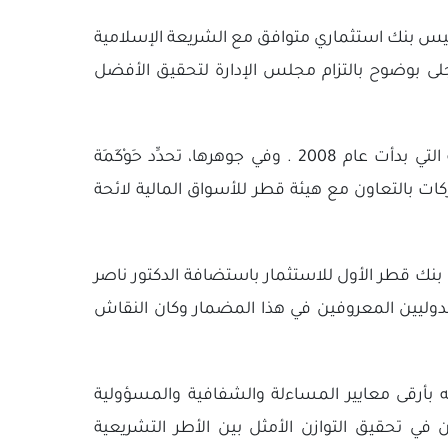
أسيس بنك استثماري متوافق مع الشريعة الإسلامية
تجلى بوضوح بالتزام مجلس الإدارة لتحقيق الأفضل
يُشار إلى أن أهمية حَوْكَمَة المؤسسات تعززت خلال الأعوام القليلة الماضية، لا سيما إبّان الأزمة المالية العالمية التي بدأت عام 2008 . وفي جوهرها، تحدِّد حَوْكَمَة
شركة وإدارتها. وفي عام 2009 ، وضع معهد حوكمة الشركات بالتعاون مع هيئة قطر للأسواق المالية لائحة
بنك قطر الأول للاستثمار باستضافة الدكتور ناصر
الدوليين المعروفين في هذا المضمار وكان النقاش
امه بأرقى معايير المساءلة والشفافية والمسؤولية
ون في تحقيق التوازن الأمثل بين الأطر التشريعية