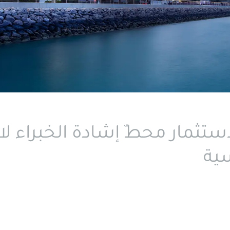
ستثمار محطّ إشادة الخبراء لال
سية