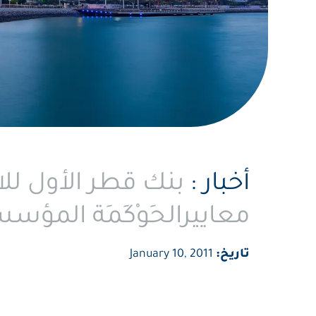
أخبار :
بنك قطر الأول للا
معاييرالحَوْكَمَة المؤس
تاريخ:
January 10, 2011