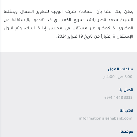
يعلن بنك لشا بأن السادة/ شركة الوجبة لتطوير الاعمال ويمثلها
السيد/ سعد ناصر راشد سريع الكعب ي قد تقدموا بالإستقالة من
العضوي ة كعضو غير مستقل في مجلس إدارة البنك، وتم قبول
الإستقال ة إعتباراً من تاريخ 19 فبراير 2024.
ساعات العمل
8:00 ص - 4:00 م
اتصل بنا
+974 4448 3333
اكتب لنا
information@leshabank.com
موقعنا