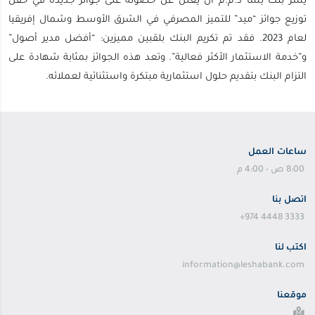
يسرّ بنك لِشا ذ.م.م أن يعلن عن حصوله على جوائز جديدة في حفل
توزيع جوائز “ميد” للتميز المصرفي في الشرق الأوسط وشمال إفريقيا
لعام 2023. فقد تم تكريم البنك بلقبين مميزين: “أفضل مدير أصول”
و”خدمة الاستثمار الأكثر فعالية”. وتعد هذه الجوائز بمثابة شهادة على
التزام البنك بتقديم حلول استثمارية مبتكرة واستثنائية لعملائه.
ساعات العمل
8:00 ص - 4:00 م
اتصل بنا
+974 4448 3333
اكتب لنا
information@leshabank.com
موقعنا