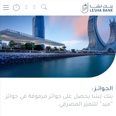
E
الجـوائــز :
بنك لِشا يحصل على جوائز مرموقة في جوائز
“ميد” للتميّز المصرفي