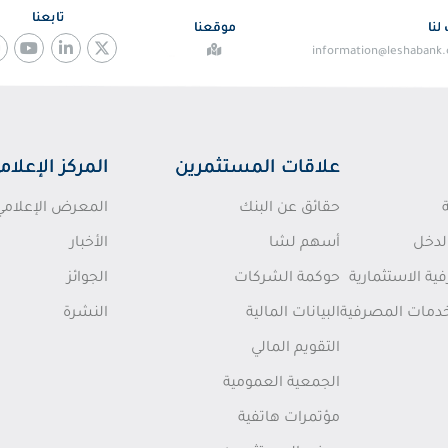
تابعنا
لنا
موقعنا
information@leshabank
علاقات المستثمرين
المركز الإعلام
حقائق عن البنك
المعرض الإعلامي
لدخل
أسهم لشا
الأخبار
ة الاستثمارية
حوكمة الشركات
الجوائز
خدمات المصرفية
البيانات المالية
النشرة
التقويم المالي
الجمعية العمومية
مؤتمرات هاتفية